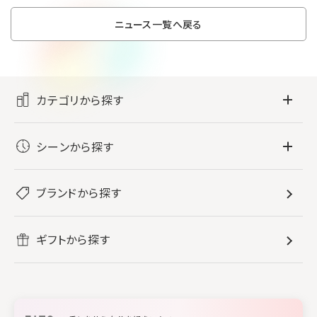
ニュース一覧へ戻る
カテゴリから探す
フレグランス
シーンから探す
すべてのフレグランス
バス・ボディケア
ぐっすり眠りたい
レディース香水
ブランドから探す
すべてのバス・ボディケア
ホームフレグランス
音楽と一緒に
メンズ香水
ボディ・ハンドクリーム
すべてのホームフレグランス
ヘアケア
リフレッシュしたい
ギフトから探す
ボディミスト・スプレー
入浴剤
ルームフレグランス
すべてのヘアケア
メイク・スキンケア
作業に集中したい
ファブリックスプレー
シャンプー
メイク・スキンケア
業務用
柔軟剤
トリートメント
空間用ディフューザー