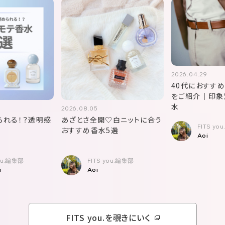
2026.04.29
40代におすす
をご紹介｜印象
水
2026.08.05
られる！？透明感
あざとさ全開♡白ニットに合う
FITS yo
おすすめ香水5選
Aoi
you.編集部
FITS you.編集部
i
Aoi
FITS you.を覗きにいく