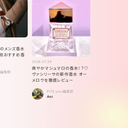
めのメンズ香水
別おすすめ香
2026.07.29
爽やかマシュマロの香水！？♡
u.編集部
ヴァシリーサの新作香水 オー
メロウを徹底レビュー
FITS you.編集部
Aoi