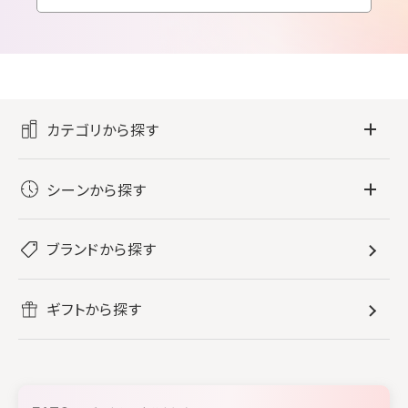
カテゴリから探す
フレグランス
シーンから探す
すべてのフレグランス
バス・ボディケア
ぐっすり眠りたい
レディース香水
ブランドから探す
すべてのバス・ボディケア
ホームフレグランス
音楽と一緒に
メンズ香水
ボディ・ハンドクリーム
すべてのホームフレグランス
ヘアケア
リフレッシュしたい
ギフトから探す
ボディミスト・スプレー
入浴剤
ルームフレグランス
すべてのヘアケア
メイク・スキンケア
作業に集中したい
ファブリックスプレー
シャンプー
メイク・スキンケア
業務用
柔軟剤
トリートメント
空間用ディフューザー