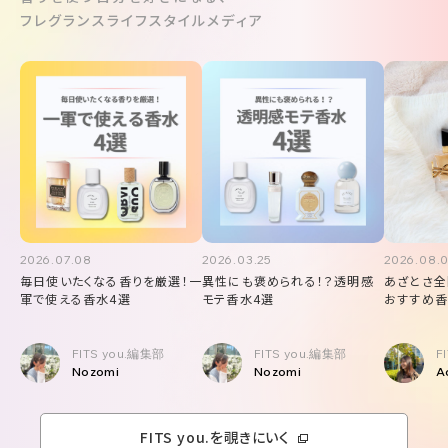
フレグランスライフスタイルメディア
2026.07.08
2026.03.25
2026.08.
毎日使いたくなる香りを厳選！一
異性にも褒められる！？透明感
あざとさ全
軍で使える香水4選
モテ香水4選
おすすめ香
FITS you.編集部
FITS you.編集部
F
Nozomi
Nozomi
A
FITS you.を覗きにいく