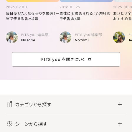
2026.07.08
2026.03.25
2026.08.
毎日使いたくなる香りを厳選！一
異性にも褒められる！？透明感
あざとさ全
軍で使える香水4選
モテ香水4選
おすすめ香
FITS you.編集部
FITS you.編集部
F
Nozomi
Nozomi
A
FITS you.を覗きにいく
カテゴリから探す
フレグランス
シーンから探す
すべてのフレグランス
バス・ボディケア