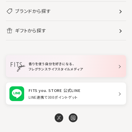
ぐっすり眠りたい
レディース香水
ブランドから探す
すべてのバス・ボディケア
ホームフレグランス
音楽と一緒に
メンズ香水
ボディ・ハンドクリーム
すべてのホームフレグランス
ヘアケア
リフレッシュしたい
ギフトから探す
ボディミスト・スプレー
入浴剤
ルームフレグランス
すべてのヘアケア
メイク・スキンケア
作業に集中したい
ファブリックスプレー
シャンプー
メイク・スキンケア
業務用
柔軟剤
トリートメント
空間用ディフューザー
香りを使う自分を好きになる、
スタイリング
フレグランスライフスタイルメディア
FITS you. STORE 公式LINE
LINE連携で300ポイントゲット