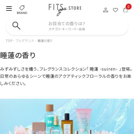
0
お目当ての香りは？
カテゴリ・キーワード・価格
TOP
睡蓮の香り
フレグランス
睡蓮の香り
みずみずしさを纏う、フレグランスコレクション「 睡蓮 -suiren- 」登場。
日常のあらゆるシーンで睡蓮のアクアティックフローラルの香りをお楽
しみください。