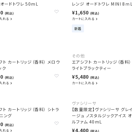
 オードトワレ 50mL
レンジ オードトワレ MINI 8ｍ
90
¥1,650
(税込)
(税込)
入れる
カートに入れる
新着
その他
フト カートリッジ（香料） メロウ
エアシフト カートリッジ（香料）
ック
ライトブラックティー
80
¥5,480
(税込)
(税込)
入れる
カートに入れる
ヴァシリーサ
フト カートリッジ（香料） シトラ
【数量限定】ヴァシリーサ グレイ
ニング
ージュ ノスタルジックアイス 
ルファム 40mL
80
(税込)
¥4,400
入れる
(税込)