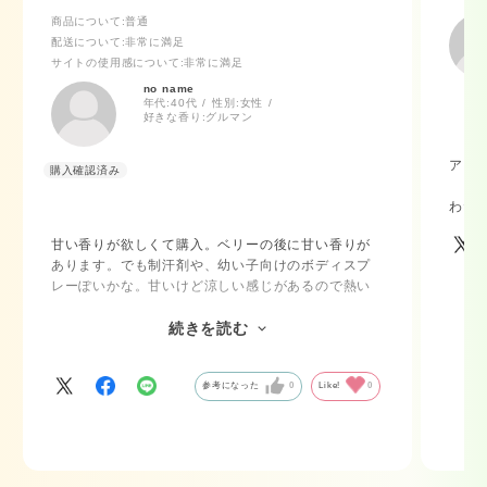
商品について
:普通
配送について
:非常に満足
サイトの使用感について
:非常に満足
no name
年代:
40代
性別:
女性
好きな香り:
グルマン
アリ
わた
甘い香りが欲しくて購入。ベリーの後に甘い香りが
あります。でも制汗剤や、幼い子向けのボディスプ
レーぽいかな。甘いけど涼しい感じがあるので熱い
季節でも使える甘い香り、という意味では良いか
も。でも、もう少し落ち着いた大人っぽい甘さを探
続きを読む
していた自分には合いませんでした。
参考になった
0
Like!
0