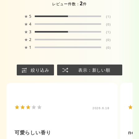
2
レビュー件数：
件
★
5
(1)
★
4
(0)
★
3
(1)
★
2
(0)
★
1
(0)
絞り込み
表示：新しい順
2026.6.18
可愛らしい香り
no t