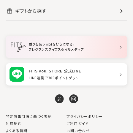
ボディ・ハンドクリーム
すべてのホームフレグランス
ヘアケア
リフレッシュしたい
ギフトから探す
ボディミスト・スプレー
入浴剤
ルームフレグランス
すべてのヘアケア
メイク・スキンケア
作業に集中したい
ファブリックスプレー
シャンプー
メイク・スキンケア
業務用
柔軟剤
トリートメント
空間用ディフューザー
香りを使う自分を好きになる、
スタイリング
フレグランスライフスタイルメディア
FITS you. STORE 公式LINE
LINE連携で300ポイントゲット
特定商取引法に基づく表記
プライバシーポリシー
利用規約
ご利用ガイド
よくある質問
お問い合わせ