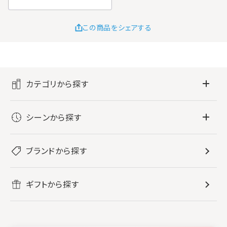
この商品をシェアする
カテゴリから探す
フレグランス
シーンから探す
すべてのフレグランス
バス・ボディケア
ぐっすり眠りたい
レディース香水
ブランドから探す
すべてのバス・ボディケア
ホームフレグランス
音楽と一緒に
メンズ香水
ボディ・ハンドクリーム
すべてのホームフレグランス
ヘアケア
リフレッシュしたい
ギフトから探す
ボディミスト・スプレー
入浴剤
ルームフレグランス
すべてのヘアケア
メイク・スキンケア
作業に集中したい
ファブリックスプレー
シャンプー
メイク・スキンケア
業務用
柔軟剤