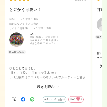
2026.4.6
とにかく可愛い！
甘い
商品について
:非常に満足
配送について
:非常に満足
サイトの使用感について
:非常に満足
mAri
年代:
30代
性別:
女性
香水観タイプ:
舞台俳優
好きな香り:
フローラル
甘い香
ケース
ひとことで言うと、
“甘くて可愛い、王道モテ香水”🍬✨
つけた瞬間はラズベリーや洋ナシのフルーティーな甘さ
がふわっと広がって、一気に女の子らしい印象に。
時間が経つにつれて、バニラやマシュマロのやわらかい
続きを読む
甘さに変わっていくのが最高！めっちゃいい匂い！
重すぎないから普段使いもしやすいし、デートにもぴっ
参考になった
0
Like!
0
たり。
「いい匂い」って褒められたい日におすすめ🫶