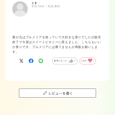
とき
年代:
50代
性別:
男性
妻が元はプルメリアを使っていて大好きな香りでしたが販売
終了で今度はスイートピオニーに変えました、こちらもいい
か香りです。プルメリアには勝てませんが再販お願いしま
す。
参考になった
0
Like!
1
レビューを書く