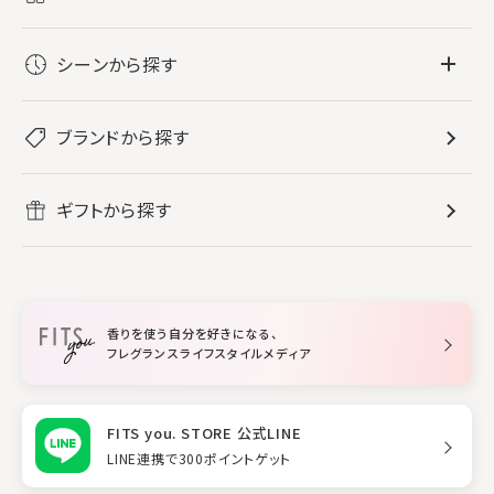
フレグランス
シーンから探す
すべてのフレグランス
バス・ボディケア
ぐっすり眠りたい
レディース香水
ブランドから探す
すべてのバス・ボディケア
ホームフレグランス
音楽と一緒に
メンズ香水
ボディ・ハンドクリーム
すべてのホームフレグランス
ヘアケア
リフレッシュしたい
ギフトから探す
ボディミスト・スプレー
入浴剤
ルームフレグランス
すべてのヘアケア
メイク・スキンケア
作業に集中したい
ファブリックスプレー
シャンプー
メイク・スキンケア
業務用
柔軟剤
トリートメント
空間用ディフューザー
香りを使う自分を好きになる、
スタイリング
フレグランスライフスタイルメディア
FITS you. STORE 公式LINE
LINE連携で300ポイントゲット