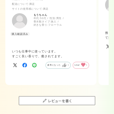
配送について
:満足
サイトの使用感について
:満足
もうちゃん
年代:
50代
性別:
男性
香水観タイプ:
旅人
好きな香り:
フローラル
推し
て購
いつも仕事中に使っています。
すごく良い香りで、癒されてます。
参考になった
1
Like!
1
レビューを書く