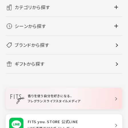
カテゴリから探す
フレグランス
シーンから探す
すべてのフレグランス
バス・ボディケア
ぐっすり眠りたい
レディース香水
ブランドから探す
すべてのバス・ボディケア
ホームフレグランス
音楽と一緒に
メンズ香水
ボディ・ハンドクリーム
すべてのホームフレグランス
ヘアケア
リフレッシュしたい
ギフトから探す
ボディミスト・スプレー
入浴剤
ルームフレグランス
すべてのヘアケア
メイク・スキンケア
作業に集中したい
ファブリックスプレー
シャンプー
メイク・スキンケア
業務用
柔軟剤
トリートメント
空間用ディフューザー
香りを使う自分を好きになる、
スタイリング
フレグランスライフスタイルメディア
FITS you. STORE 公式LINE