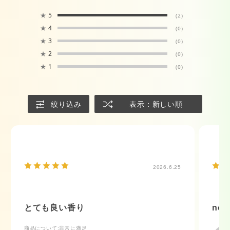
★
5
(2)
★
4
(0)
★
3
(0)
★
2
(0)
★
1
(0)
絞り込み
表示：新しい順
2026.6.25
とても良い香り
no t
商品について
:非常に満足