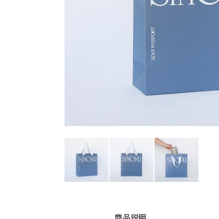
ラブパスポート シノル さらつやセ
ラ
ット
ッ
¥8,250（税込）
¥
商品説明