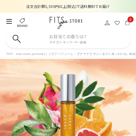
注文合計額5,500円以上(税込)で送料無料でお届け
夏季休業のお知らせ
0
販売価格改定のお知らせ
お目当ての香りは？
カテゴリ・キーワード・価格
【数量限定】購入金額6,000円(税込)以上で香水サンプルプレゼント
プア ナナラ サニーモアニ オードトワレ MINI
TOP
mini-more perfume|ミニモアパフューム
注文合計額5,500円以上(税込)で送料無料でお届け