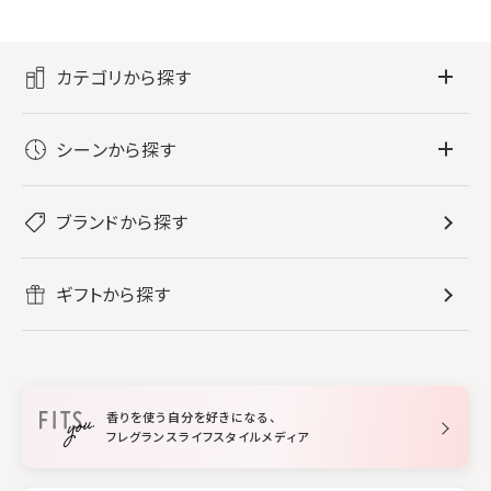
カテゴリから探す
フレグランス
シーンから探す
すべてのフレグランス
バス・ボディケア
ぐっすり眠りたい
レディース香水
ブランドから探す
すべてのバス・ボディケア
ホームフレグランス
音楽と一緒に
メンズ香水
ボディ・ハンドクリーム
すべてのホームフレグランス
ヘアケア
リフレッシュしたい
ギフトから探す
ボディミスト・スプレー
入浴剤
ルームフレグランス
すべてのヘアケア
メイク・スキンケア
作業に集中したい
ファブリックスプレー
シャンプー
メイク・スキンケア
業務用
柔軟剤
トリートメント
空間用ディフューザー
香りを使う自分を好きになる、
スタイリング
フレグランスライフスタイルメディア