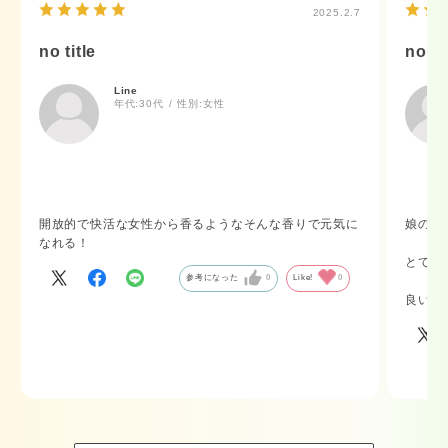
2025.2.7
no title
no ti
Line
年代:
30代
性別:
女性
開放的で快活な女性から香るようなそんな香りで元気に
娘のプ
なれる！
とても
参考になった
0
Like!
0
良い香