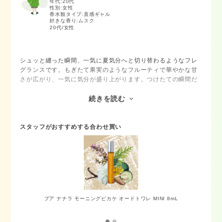
年代:
20代
性別:
女性
香水観タイプ:
直感ギャル
好きな香り:
ムスク
20代/女性
シュッと纏った瞬間、一気に夏気分へと切り替わるようなフレ
グランスです。もぎたて果実のようなフルーティで華やかな甘
さが広がり、一気に気分が盛り上がります。つけたての瞬間だ
けでなく、時間が経つにつれて清潔感のあるお花と潮風のニュ
アンスがやわらかく混ざり合い、ラストは肌にじんわり馴染む
続きを読む
温かみのある落ち着いた甘さへと変化します。ベタつかず、夕
暮れのビーチを思わせるヘルシーな色気がさりげなく香るの
で、これからの暑い季節の普段使いにぴったりです！
スタッフがおすすめする合わせ買い
プア ナナラ モーニングピカケ オードトワレ MINI 8mL