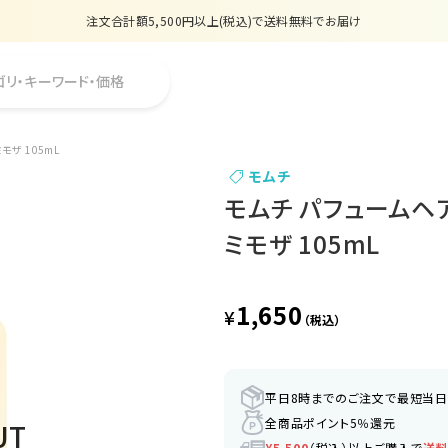
注文合計額5,500円以上(税込)で送料無料でお届け
夏季休業のお知らせ
ゴリ・キーワード・価格
販売価格改定のお知らせ
【数量限定】購入金額6,000円(税込)以上で香水サンプルプレゼント
モザ 105mL
モムチ
注文合計額5,500円以上(税込)で送料無料でお届け
モムチ パフュームヘ
ミモザ 105mL
1,650
¥
（税込）
平日8時までのご注文で最短当
全商品ポイント5％還元
¥5,500
（税込）以上ご購入で
送