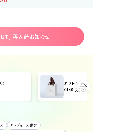
 OUT] 再入荷お知らせ
大）
ギフトショッパー（中）
¥440（税込）
ンス
#
レディース香水