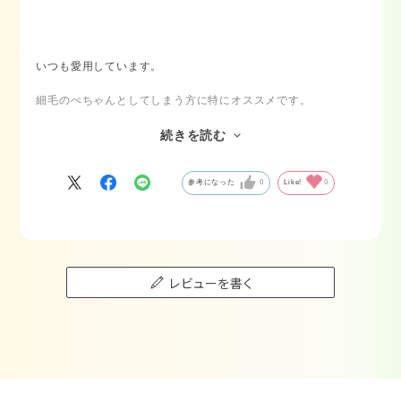
いつも愛用しています。
細毛のぺちゃんとしてしまう方に特にオススメです。
個人的には単品ではオーバードライブは少し重たさがあるので
続きを読む
クレイの方が使いやすいです。
参考になった
0
Like!
0
ですがいつもクレイにオーバードライブを少し混ぜて使ってい
ます。
それが1番しっくりきます！
レビューを書く