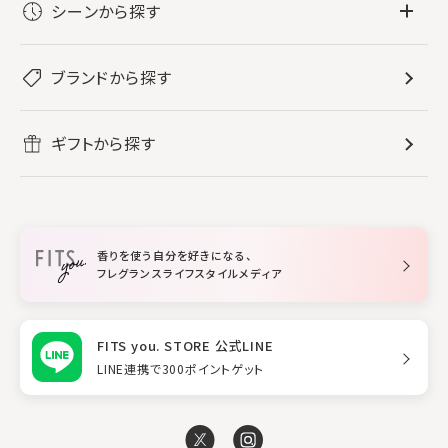
シーンから探す
すべてのフレグランス
バス・ボディケア
ぐっすり眠りたい
レディース香水
ブランドから探す
すべてのバス・ボディケア
ホームフレグランス
音楽と一緒に
メンズ香水
ボディ・ハンドクリーム
すべてのホームフレグランス
ヘアケア
リフレッシュしたい
ギフトから探す
ボディミスト・スプレー
入浴剤
ルームフレグランス
すべてのヘアケア
メイク・スキンケア
作業に集中したい
ファブリックスプレー
シャンプー
メイク・スキンケア
業務用
柔軟剤
トリートメント
空間用ディフューザー
香りを使う自分を好きになる、
スタイリング
フレグランスライフスタイルメディア
FITS you. STORE 公式LINE
LINE連携で300ポイントゲット