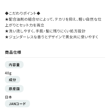
◆こだわりポイント◆
★配合油剤の組合せによって、テカリを抑え、軽い自然な仕
上がりとセット力を両立
★洗い流しやすく、手肌・髪に残りにくい処方設計
★ジェンダーレスな香りとデザインで男女共に使いやすく
商品仕様
内容量
40g
成分
原産国
日本
JANコード