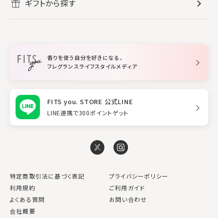
ギフトから探す
ボディミスト・スプレー
入浴剤
ルームフレグランス
すべてのヘアケア
メイク・スキンケア
作業に集中したい
ファブリックスプレー
シャンプー
メイク・スキンケア
業務用
柔軟剤
トリートメント
空間用ディフューザー
香りを使う自分を好きになる、
スタイリング
フレグランスライフスタイルメディア
FITS you. STORE 公式LINE
LINE連携で300ポイントゲット
特定商取引法に基づく表記
プライバシーポリシー
利用規約
ご利用ガイド
よくある質問
お問い合わせ
会社概要