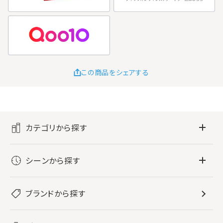
この商品をシェアする
カテゴリから探す
フレグランス
シーンから探す
すべてのフレグランス
バス・ボディケア
ぐっすり眠りたい
レディース香水
ブランドから探す
すべてのバス・ボディケア
ホームフレグランス
音楽と一緒に
メンズ香水
ボディ・ハンドクリーム
すべてのホームフレグランス
ヘアケア
リフレッシュしたい