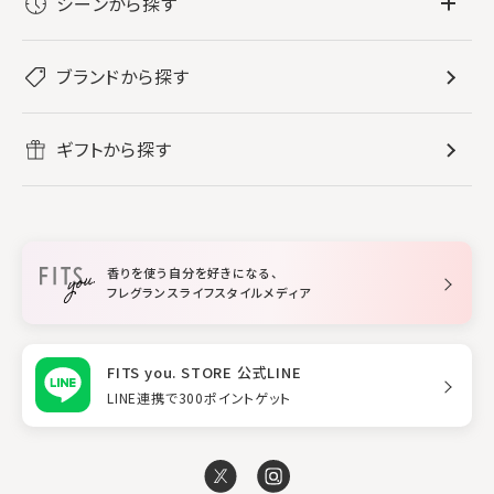
シーンから探す
すべてのフレグランス
バス・ボディケア
ぐっすり眠りたい
レディース香水
ブランドから探す
すべてのバス・ボディケア
ホームフレグランス
音楽と一緒に
メンズ香水
ボディ・ハンドクリーム
すべてのホームフレグランス
ヘアケア
リフレッシュしたい
ギフトから探す
ボディミスト・スプレー
入浴剤
ルームフレグランス
すべてのヘアケア
メイク・スキンケア
作業に集中したい
ファブリックスプレー
シャンプー
メイク・スキンケア
業務用
柔軟剤
トリートメント
空間用ディフューザー
香りを使う自分を好きになる、
スタイリング
フレグランスライフスタイルメディア
FITS you. STORE 公式LINE
LINE連携で300ポイントゲット