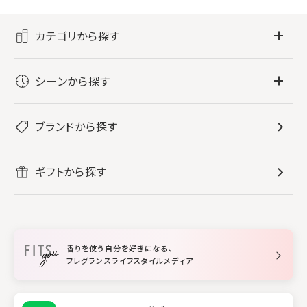
カテゴリから探す
フレグランス
シーンから探す
すべてのフレグランス
バス・ボディケア
ぐっすり眠りたい
レディース香水
ブランドから探す
すべてのバス・ボディケア
ホームフレグランス
音楽と一緒に
メンズ香水
ボディ・ハンドクリーム
すべてのホームフレグランス
ヘアケア
リフレッシュしたい
ギフトから探す
ボディミスト・スプレー
入浴剤
ルームフレグランス
すべてのヘアケア
メイク・スキンケア
作業に集中したい
ファブリックスプレー
シャンプー
メイク・スキンケア
業務用
柔軟剤
トリートメント
空間用ディフューザー
香りを使う自分を好きになる、
スタイリング
フレグランスライフスタイルメディア