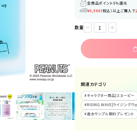
全商品ポイント5％還元
¥5,500
（税込）以上ご購入で
数量
関連カテゴリ
#
キャラクター商品|スヌーピー
#
RISING WAVE|ライジングウ
#
香水サンプル無料プレゼント