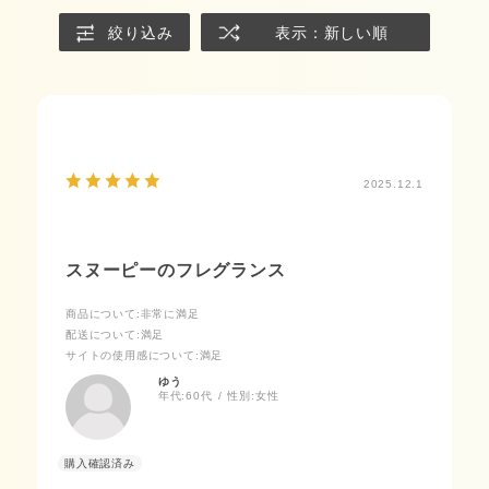
絞り込み
表示：新しい順
2025.12.1
スヌーピーのフレグランス
商品について
:非常に満足
配送について
:満足
サイトの使用感について
:満足
ゆう
年代:
60代
性別:
女性