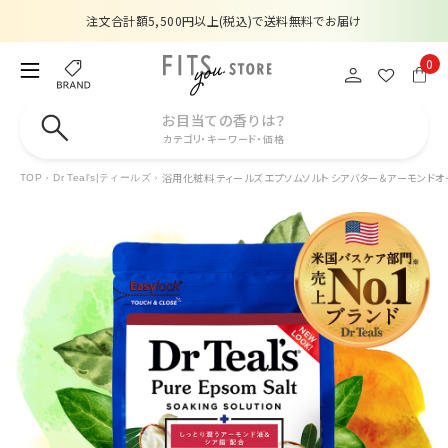
注文合計額5,500円以上(税込)で送料無料でお届け
夏季休業のお知らせ
0
販売価格改定のお知らせ
お目当ての香りは？
カテゴリ・キーワード・価格
【数量限定】購入金額6,000円(税込)以上で香水サンプルプレゼント
浴用化粧料 ティールズ エプソムソルト シアバター＆アーモンドオイル
TOP
Dr Teal's|ティールズ
注文合計額5,500円以上(税込)で送料無料でお届け