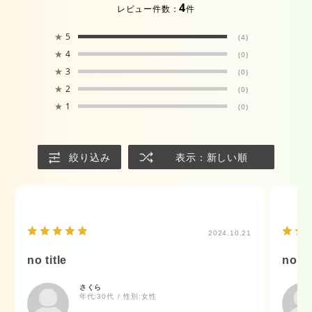
4
レビュー件数：
件
★
5
(4)
★
4
(0)
★
3
(0)
★
2
(0)
★
1
(0)
絞り込み
表示：新しい順
2024.10.21
no title
no ti
さくら
年代:
30代
性別:
女性