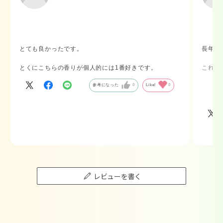
とても良かったです。
長年愛
とくにこちらの香りが個人的には1番好きです。
これま
参考になった
0
Like!
0
価格高
か
探して
バスタ
お湯に
湯上が
レビューを書く
超乾燥
す。