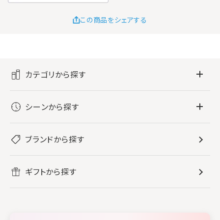
この商品をシェアする
カテゴリから探す
フレグランス
シーンから探す
すべてのフレグランス
バス・ボディケア
ぐっすり眠りたい
レディース香水
ブランドから探す
すべてのバス・ボディケア
ホームフレグランス
音楽と一緒に
メンズ香水
ボディ・ハンドクリーム
すべてのホームフレグランス
ヘアケア
リフレッシュしたい
ギフトから探す
ボディミスト・スプレー
入浴剤
ルームフレグランス
すべてのヘアケア
メイク・スキンケア
作業に集中したい
ファブリックスプレー
シャンプー
メイク・スキンケア
業務用
柔軟剤
トリートメント
空間用ディフューザー