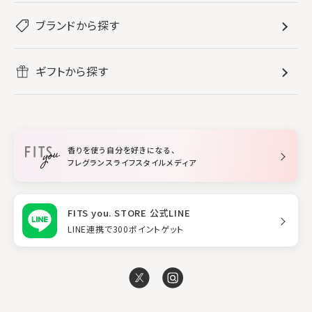
ぐっすり眠りたい
レディース香水
ブランドから探す
すべてのバス・ボディケア
ホームフレグランス
音楽と一緒に
メンズ香水
ボディ・ハンドクリーム
すべてのホームフレグランス
ヘアケア
リフレッシュしたい
ギフトから探す
ボディミスト・スプレー
入浴剤
ルームフレグランス
すべてのヘアケア
メイク・スキンケア
作業に集中したい
ファブリックスプレー
シャンプー
メイク・スキンケア
業務用
柔軟剤
トリートメント
空間用ディフューザー
香りを使う自分を好きになる、
スタイリング
フレグランスライフスタイルメディア
FITS you. STORE 公式LINE
LINE連携で300ポイントゲット