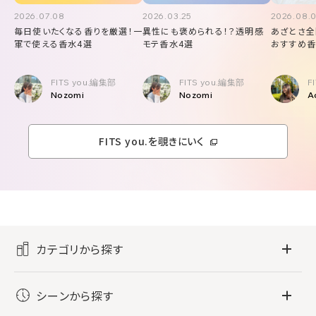
2026.07.08
2026.03.25
2026.08.
毎日使いたくなる香りを厳選！一
異性にも褒められる！？透明感
あざとさ全
軍で使える香水4選
モテ香水4選
おすすめ香
FITS you.編集部
FITS you.編集部
F
Nozomi
Nozomi
A
FITS you.を覗きにいく
カテゴリから探す
フレグランス
シーンから探す
すべてのフレグランス
バス・ボディケア