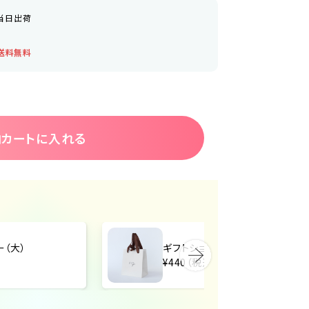
当日出荷
送料無料
カートに入れる
ー（大）
ギフトショッパー（中）
¥440（税込）