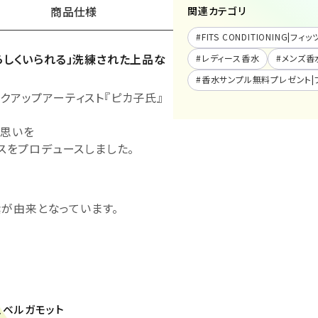
商品仕様
関連カテゴリ
#
FITS CONDITIONING|
らしくいられる」洗練された上品な
#
レディース香水
#
メンズ香
#
香水サンプル無料プレゼント|
クアップアーティスト『ピカ子氏』
う思いを
スをプロデュースしました。
素が由来となっています。
ス、ベルガモット