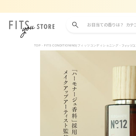
お目当ての香りは？
カテ
フィッツコ
TOP
FITS CONDITIONING|フィッツコンディショニング