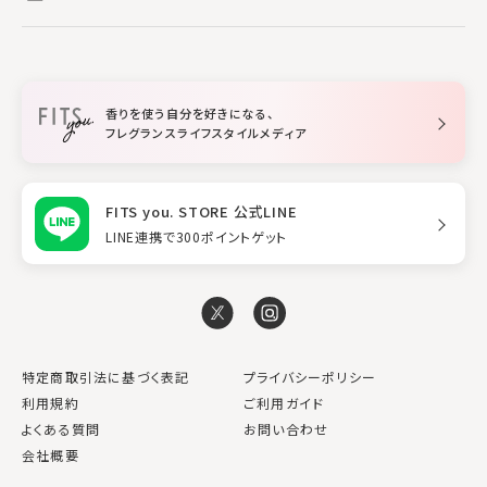
ルームフレグランス
すべてのヘアケア
メイク・スキンケア
作業に集中したい
ファブリックスプレー
シャンプー
メイク・スキンケア
業務用
柔軟剤
トリートメント
空間用ディフューザー
香りを使う自分を好きになる、
スタイリング
フレグランスライフスタイルメディア
FITS you. STORE 公式LINE
LINE連携で300ポイントゲット
特定商取引法に基づく表記
プライバシーポリシー
利用規約
ご利用ガイド
よくある質問
お問い合わせ
会社概要