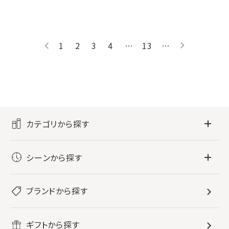
1
2
3
4
…
13
…
カテゴリから探す
フレグランス
シーンから探す
すべてのフレグランス
バス・ボディケア
ぐっすり眠りたい
レディース香水
ブランドから探す
すべてのバス・ボディケア
ホームフレグランス
音楽と一緒に
メンズ香水
ボディ・ハンドクリーム
すべてのホームフレグランス
ヘアケア
リフレッシュしたい
ギフトから探す
ボディミスト・スプレー
入浴剤