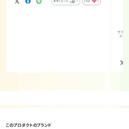
たり。
参考になった
0
Like!
0
甘さ控えめが好きな方はもちろん、メンズの方にもおす
すめです◎
サブリ
スプレ
このプロダクトのブランド