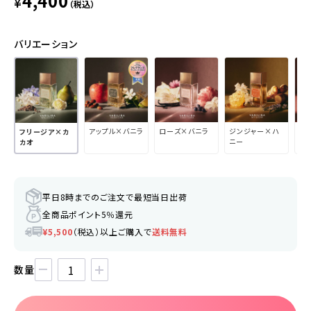
4,400
¥
（税込）
バリエーション
アップル×バニラ
ローズ×バニラ
ジンジャー×ハ
ブ
フリージア×カ
ニー
×
カオ
平日8時までのご注文で最短当日出荷
全商品ポイント5％還元
¥5,500
（税込）以上ご購入で
送料無料
数量