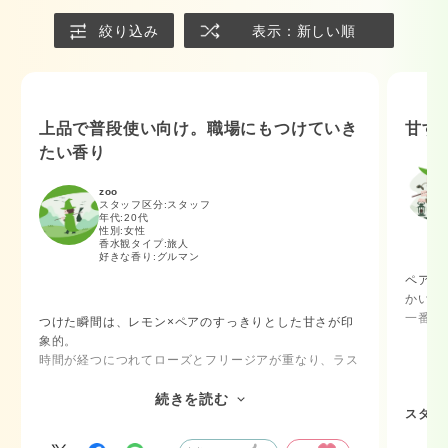
絞り込み
表示：新しい順
上品で普段使い向け。職場にもつけていき
甘す
たい香り
zoo
スタッフ区分:スタッフ
年代:
20代
性別:
女性
香水観タイプ:
旅人
好きな香り:
グルマン
ペアー
かい香
一番の
つけた瞬間は、レモン×ペアのすっきりとした甘さが印
在。
象的。
このお
時間が経つにつれてローズとフリージアが重なり、ラス
いた雰
トはカカオの落ち着いた香りがやさしく包み込んでくれ
普段グ
ます♡
続きを読む
しい1
スタッ
個人的には、職場にもつけていきたい上品さで、普段使
いつも
いしやすい香りだと感じました。