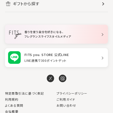
リフレッシュしたい
ギフトから探す
ボディミスト・スプレー
入浴剤
ルームフレグランス
すべてのヘアケア
メイク・スキンケア
作業に集中したい
ファブリックスプレー
シャンプー
メイク・スキンケア
業務用
柔軟剤
トリートメント
空間用ディフューザー
香りを使う自分を好きになる、
スタイリング
フレグランスライフスタイルメディア
FITS you. STORE 公式LINE
LINE連携で300ポイントゲット
特定商取引法に基づく表記
プライバシーポリシー
利用規約
ご利用ガイド
よくある質問
お問い合わせ
会社概要