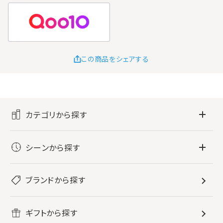
この商品をシェアする
カテゴリから探す
フレグランス
シーンから探す
すべてのフレグランス
バス・ボディケア
ぐっすり眠りたい
レディース香水
ブランドから探す
すべてのバス・ボディケア
ホームフレグランス
音楽と一緒に
メンズ香水
ボディ・ハンドクリーム
すべてのホームフレグランス
ヘアケア
リフレッシュしたい
ギフトから探す
ボディミスト・スプレー
入浴剤
ルームフレグランス
すべてのヘアケア
メイク・スキンケア