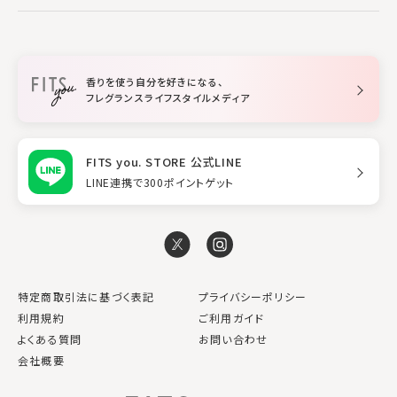
作業に集中したい
ファブリックスプレー
シャンプー
メイク・スキンケア
業務用
柔軟剤
トリートメント
空間用ディフューザー
香りを使う自分を好きになる、
スタイリング
フレグランスライフスタイルメディア
FITS you. STORE 公式LINE
LINE連携で300ポイントゲット
特定商取引法に基づく表記
プライバシーポリシー
利用規約
ご利用ガイド
よくある質問
お問い合わせ
会社概要