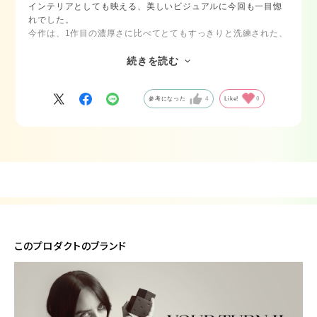
インテリアとしても映える、美しいビジュアルに今回も一目惚
れでした。
今作は、1作目の濃厚さに比べてとてもすっきりと洗練された、
ウッディ・フルーティの香りです！
吹きかけた際にはプラムやカシスリーヴがすっきりと爽やかに
続きを読む
香り、そこからフィグやブラックティーのまろやかで優しい温
かみへと変化していきます。海外らしいお洒落さがありつつ
参考になった
4
Like!
0
も、私たち日本人にも心地よく馴染む軽やかさを持っていま
す。
これなら甘い香水が少し苦手な方でも、挑戦しやすく上品でエ
レガントな場面にも気劣りしない香りです♪
このプロダクトのブランド