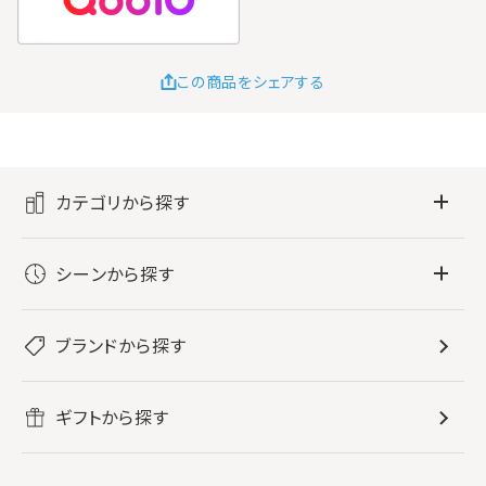
この商品をシェアする
カテゴリから探す
フレグランス
シーンから探す
すべてのフレグランス
バス・ボディケア
ぐっすり眠りたい
レディース香水
ブランドから探す
すべてのバス・ボディケア
ホームフレグランス
音楽と一緒に
メンズ香水
ボディ・ハンドクリーム
すべてのホームフレグランス
ヘアケア
リフレッシュしたい
ギフトから探す
ボディミスト・スプレー
入浴剤
ルームフレグランス
すべてのヘアケア
メイク・スキンケア
作業に集中したい
ファブリックスプレー
シャンプー
メイク・スキンケア
業務用