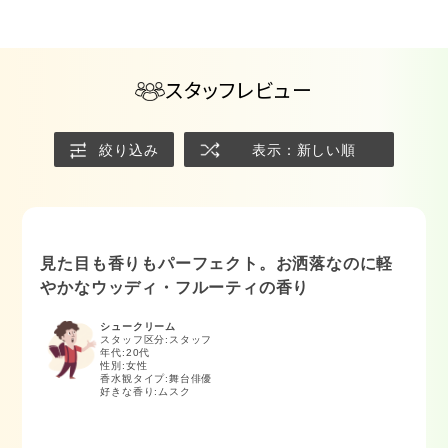
スタッフレビュー
絞り込み
表示：新しい順
見た目も香りもパーフェクト。お洒落なのに軽
やかなウッディ・フルーティの香り
シュークリーム
スタッフ区分:スタッフ
年代:
20代
性別:
女性
香水観タイプ:
舞台俳優
好きな香り:
ムスク