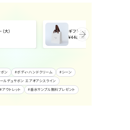
ー（大）
ギフトショッパー（中）
¥440（税込）
ュサボン
#
ボディ・ハンドクリーム
#
シーン
oasis|レールデュサボン エアオアシスライン
#
アウトレット
#
香水サンプル無料プレゼント