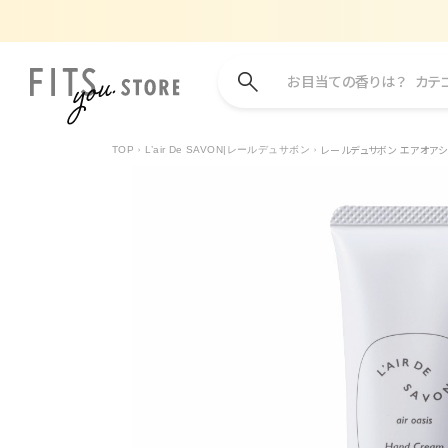
お目当ての香りは？
カテ
レールデュサボン エアオアシス
TOP
L’air De SAVON|レールデュサボン