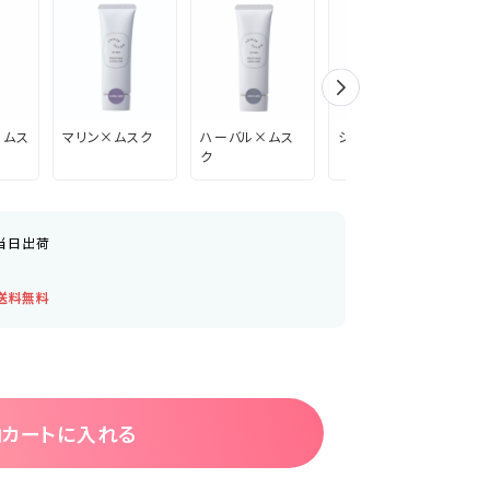
×ムス
マリン×ムスク
ハーバル×ムス
シトラス×ムスク
ホ
ク
ム
当日出荷
送料無料
カートに入れる