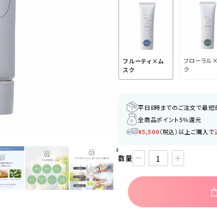
フローラル
フルーティ×ム
ク
スク
平日8時までのご注文で最短
全商品ポイント5％還元
¥5,500
（税込）以上ご購入で
数量