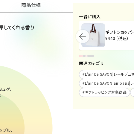
商品仕様
一緒に購入
押してくれる香り
ギフトショッパー（小）
ギフトショッパ
¥440（税込）
¥440（税込）
関連カテゴリ
#
L’air De SAVON|レールデ
#
L’air De SAVON air 
ミュゲ、
#
ギフトラッピング対象商品
ド
ップル、