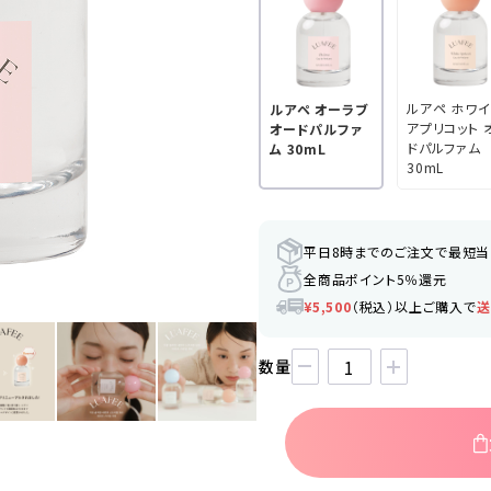
ルアペ ホワイ
ルアペ オーラブ
アプリコット 
オードパルファ
ドパルファム
ム 30mL
30mL
平日8時までのご注文で最短
全商品ポイント5％還元
¥5,500
（税込）以上ご購入で
送
数量