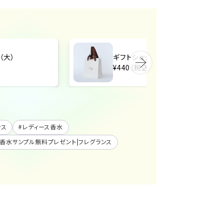
（大）
ギフトショッパー（中）
¥440（税込）
ンス
#
レディース香水
香水サンプル無料プレゼント|フレグランス