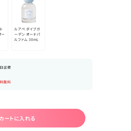
ト
ルアペ ダイブガ
オー
ーデン オードパ
ルファム 30mL
当日出荷
料無料
カートに入れる