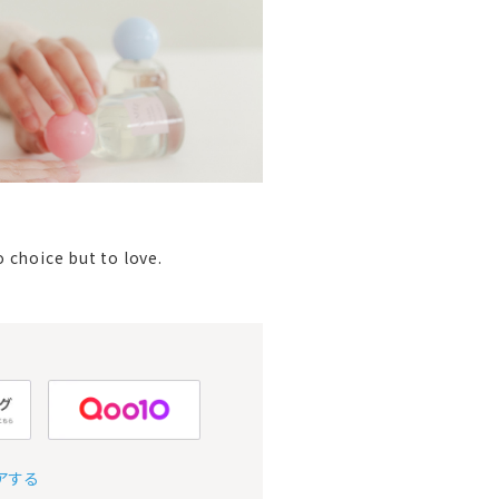
 choice but to love.
アする