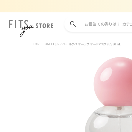
お目当ての香りは？
カテ
ルアペ オーラブ オードパルファム 30mL
TOP
LUAFEE|ルアペ