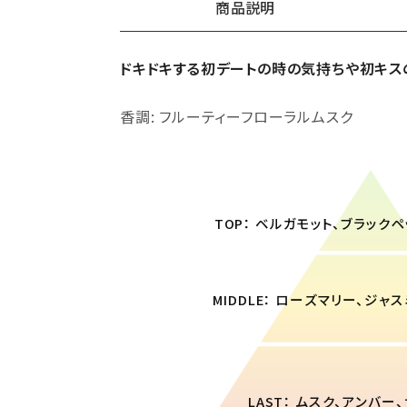
商品説明
ドキドキする初デートの時の気持ちや初キス
ギフトショッパー（中）
香調: フルーティーフローラルムスク
¥440（税込）
TOP： ベルガモット、ブラック
MIDDLE： ローズマリー、ジャ
LAST： ムスク、アンバー