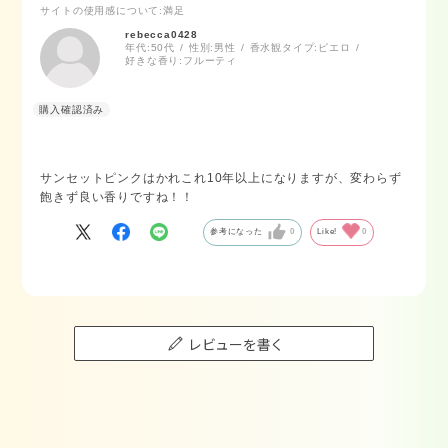
サイトの使用感について
:満足
rebecca0428
年代:
50代
性別:
男性
香水観タイプ:
ピエロ
好きな香り:
フルーティ
サンセットピンクはかれこれ10年以上になりますが、変わらず
飽きず良い香りですね！！
参考になった
0
Like!
0
レビューを書く