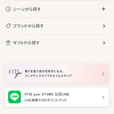
フレグランス
シーンから探す
すべてのフレグランス
バス・ボディケア
ぐっすり眠りたい
レディース香水
ブランドから探す
すべてのバス・ボディケア
ホームフレグランス
音楽と一緒に
メンズ香水
ボディ・ハンドクリーム
すべてのホームフレグランス
ヘアケア
リフレッシュしたい
ギフトから探す
ボディミスト・スプレー
入浴剤
ルームフレグランス
すべてのヘアケア
メイク・スキンケア
作業に集中したい
ファブリックスプレー
シャンプー
メイク・スキンケア
業務用
柔軟剤
トリートメント
空間用ディフューザー
香りを使う自分を好きになる、
スタイリング
フレグランスライフスタイルメディア
FITS you. STORE 公式LINE
LINE連携で300ポイントゲット