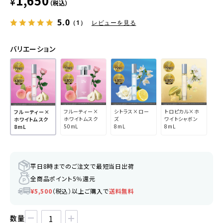
1,650
¥
（税込）
5.0
（1）
レビューを見る
バリエーション
フルーティー×
シトラス×ロー
トロピカル×ホ
フルーティー×
ホワイトムスク
ズ
ワイトシャボン
ホワイトムスク
50mL
8mL
8mL
8mL
平日8時までのご注文で最短当日出荷
全商品ポイント5％還元
¥5,500
（税込）以上ご購入で
送料無料
数量