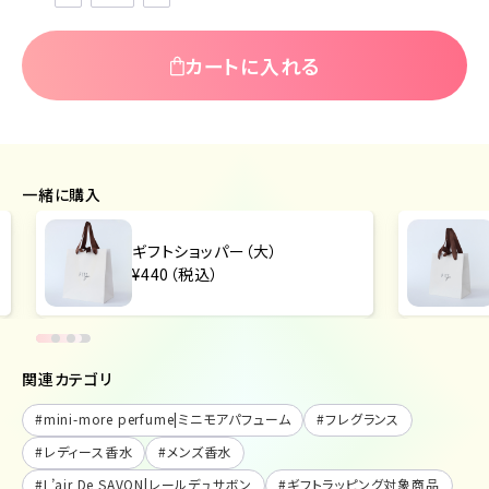
カートに入れる
一緒に購入
ギフトショッパー（大）
¥440（税込）
関連カテゴリ
#
mini-more perfume|ミニモアパフューム
#
フレグランス
#
レディース香水
#
メンズ香水
#
L’air De SAVON|レールデュサボン
#
ギフトラッピング対象商品