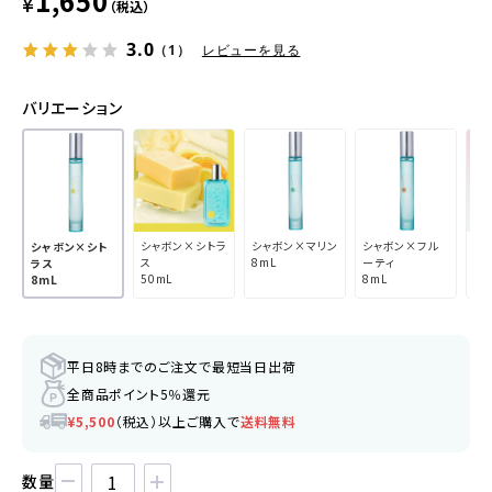
1,650
¥
（税込）
3.0
（1）
レビューを見る
バリエーション
シャボン×シトラ
シャボン×マリン
シャボン×フル
シ
シャボン×シト
ス
8mL
ーティ
ー
ラス
50mL
8mL
8m
8mL
平日8時までのご注文で最短当日出荷
全商品ポイント5％還元
¥5,500
（税込）以上ご購入で
送料無料
数量