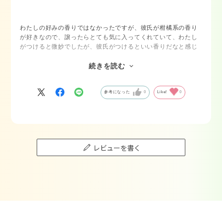
わたしの好みの香りではなかったですが、彼氏が柑橘系の香り
が好きなので、譲ったらとても気に入ってくれていて、わたし
がつけると微妙でしたが、彼氏がつけるといい香りだなと感じ
ました。香水は人によって香る香りが違うので、そこが面白い
なと思いました。
続きを読む
初めてで香りの好みが不安になることがあるので小さいサイズ
参考になった
0
Like!
0
からご用意があるのがとてもいいなと思いました。彼が気に入
ってくれていたので50mlのサイズをプレゼントしてあげようと
思い注文しました^_^
レビューを書く