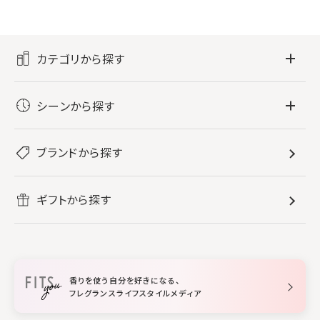
カテゴリから探す
フレグランス
シーンから探す
すべてのフレグランス
バス・ボディケア
ぐっすり眠りたい
レディース香水
ブランドから探す
すべてのバス・ボディケア
ホームフレグランス
音楽と一緒に
メンズ香水
ボディ・ハンドクリーム
すべてのホームフレグランス
ヘアケア
リフレッシュしたい
ギフトから探す
ボディミスト・スプレー
入浴剤
ルームフレグランス
すべてのヘアケア
メイク・スキンケア
作業に集中したい
ファブリックスプレー
シャンプー
メイク・スキンケア
業務用
柔軟剤
トリートメント
空間用ディフューザー
香りを使う自分を好きになる、
スタイリング
フレグランスライフスタイルメディア