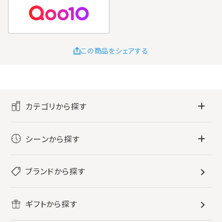
この商品をシェアする
カテゴリから探す
フレグランス
シーンから探す
すべてのフレグランス
バス・ボディケア
ぐっすり眠りたい
レディース香水
ブランドから探す
すべてのバス・ボディケア
ホームフレグランス
音楽と一緒に
メンズ香水
ボディ・ハンドクリーム
すべてのホームフレグランス
ヘアケア
リフレッシュしたい
ギフトから探す
ボディミスト・スプレー
入浴剤
ルームフレグランス
すべてのヘアケア
メイク・スキンケア
作業に集中したい