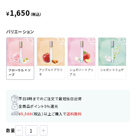
1,650
¥
（税込）
バリエーション
アップル×プラリ
シュガリー×アッ
シャボン×ミュゲ
フローラル×ソ
ネ
プル
ープ
平日8時までのご注文で最短当日出荷
全商品ポイント5％還元
¥5,500
（税込）以上ご購入で
送料無料
数量