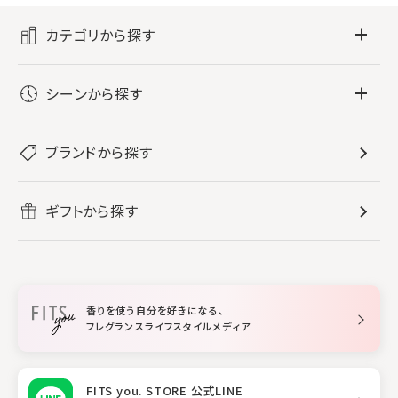
カテゴリから探す
フレグランス
シーンから探す
すべてのフレグランス
バス・ボディケア
ぐっすり眠りたい
レディース香水
ブランドから探す
すべてのバス・ボディケア
ホームフレグランス
音楽と一緒に
メンズ香水
ボディ・ハンドクリーム
すべてのホームフレグランス
ヘアケア
リフレッシュしたい
ギフトから探す
ボディミスト・スプレー
入浴剤
ルームフレグランス
すべてのヘアケア
メイク・スキンケア
作業に集中したい
ファブリックスプレー
シャンプー
メイク・スキンケア
業務用
柔軟剤
トリートメント
空間用ディフューザー
香りを使う自分を好きになる、
スタイリング
フレグランスライフスタイルメディア
FITS you. STORE 公式LINE