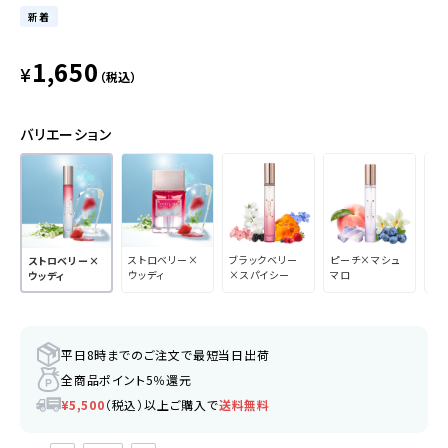
新着
1,650
¥
（税込）
バリエーション
ストロベリー×
ブラックベリー
ピーチ×マシュ
シ
ストロベリー×
ウッディ
×スパイシー
マロ
ー
ウッディ
平日8時までのご注文で最短当日出荷
全商品ポイント5％還元
¥5,500
（税込）以上ご購入で
送料無料