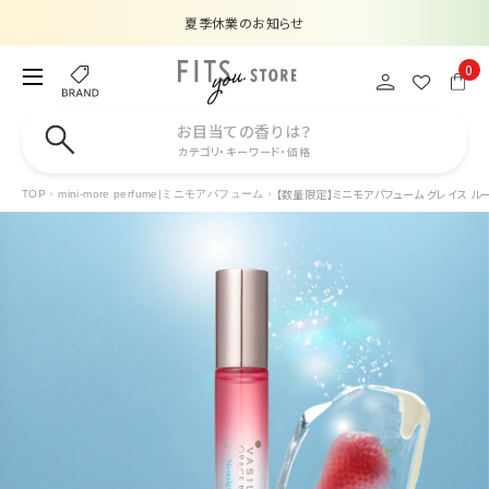
夏季休業のお知らせ
販売価格改定のお知らせ
0
【数量限定】購入金額6,000円(税込)以上で香水サンプルプレゼント
お目当ての香りは？
カテゴリ・キーワード・価格
注文合計額5,500円以上(税込)で送料無料でお届け
【数量限定】ミニモアパフューム グレイス ルージ
TOP
mini-more perfume|ミニモアパフューム