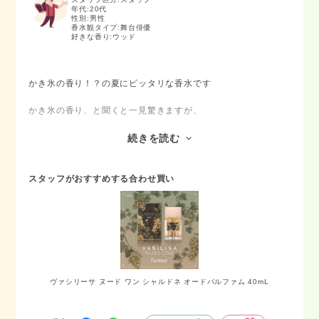
年代:
20代
性別:
男性
香水観タイプ:
舞台俳優
好きな香り:
ウッド
かき氷の香り！？の夏にピッタリな香水です
かき氷の香り、と聞くと一見驚きますが、
みずみずしいストロベリーが中心となった香りで、女性らし
い、さわやかな印象です。
続きを読む
ムスクやウッディとも合わさって、大人らしい香りに仕上がっ
ています！
スタッフがおすすめする合わせ買い
ぜひ一度、この夏に使ってほしい香水です！
ヴァシリーサ ヌード ワン シャルドネ オードパルファム 40mL