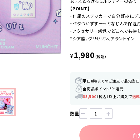
あまくとろけるミルクティーの香り
【POINT】
・付属のステッカーで自分好みにデ
・ベタつかずすーっとなじんで保湿
・アクセサリー感覚でどこへでも持
*シア脂、グリセリン、アラントイン
1,980
¥
（税込）
平日8時までのご注文で最短当
全商品ポイント5％還元
¥5,500
（税込）以上ご購入で
送
数量