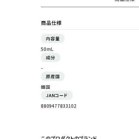
商品仕様
内容量
ギフトショッパー（中）
50mL
¥440（税込）
成分
-
原産国
韓国
JANコード
8809477833102
このプロダクトのブランド