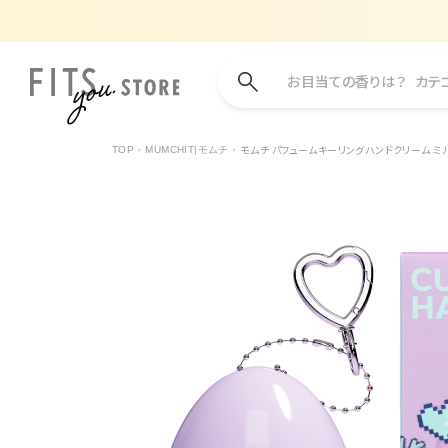
お目当ての香りは？
カテ
モムチ パフュームキーリングハンドクリーム ミル
TOP
MUMCHIT|モムチ