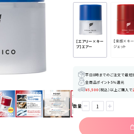
【束感×キー
【エアリー×キー
ジェット
プ】エアー
平日8時までのご注文で最短
全商品ポイント5％還元
¥5,500
（税込）以上ご購入で
数量