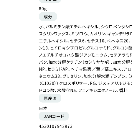
80g
成分
水、パルミチン酸エチルヘキシル、シクロペンタシロ
スタリンワックス、ミツロウ、カオリン、キャンデリ
エチルヘキシル、セテス6、セテス10、ベヘネス20
ン13、ヒドロキシプロピルグルコナミド、グルコン
ノエチルチオコハク酸ジアンモニウム、セテアラミ
パク、加水分解ケラチン（カシミヤヤギ）、加水分解ケ
NP、セラミドAP、ヘチマ果実／葉／茎エキス、ア
タニウム33、グリセリン、加水分解水添デンプン、
（C1030））クロスポリマー、PG、ジステアリルジ
ドロン酸、水酸化Na、フェノキシエタノール、香料
原産国
日本
JANコード
4530107942973