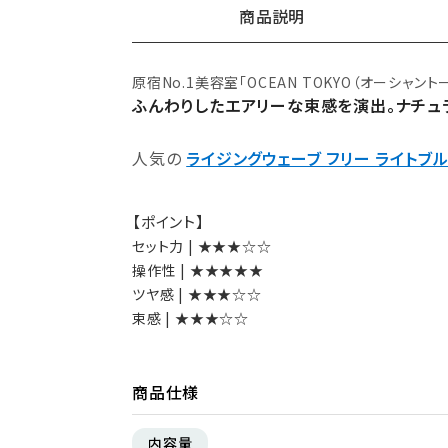
商品説明
原宿No.1美容室「OCEAN TOKYO（オーシャン
ふんわりしたエアリーな束感を演出。ナチュ
ギフトショッパー（小）
人気の
¥440（税込）
ライジングウェーブ フリー ライトブ
【ポイント】
セット力 | ★★★☆☆
操作性 | ★★★★★
ツヤ感 | ★★★☆☆
束感 | ★★★☆☆
商品仕様
内容量