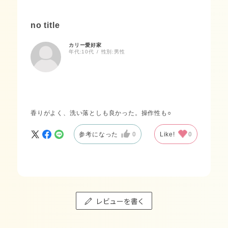
no title
カリー愛好家
年代:
10代
性別:
男性
香りがよく、洗い落としも良かった。操作性も○
参考になった
0
Like!
0
レビューを書く