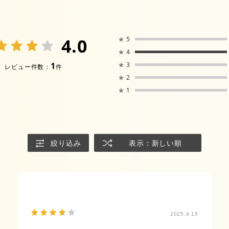
4.0
★
5
★
4
1
★
3
レビュー件数：
件
★
2
★
1
絞り込み
表示：新しい順
2025.4.15