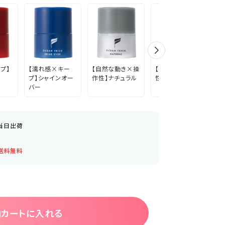
プ】
【濡れ感×キー
【自然な動き×操
【立体感×操作
【
プ】シャインオー
作性】ナチュラル
性】エッジ
み
バー
当日出荷
送料無料
カートに入れる