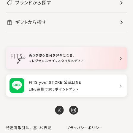
レディース香水
ブランドから探す
すべてのバス・ボディケア
ホームフレグランス
音楽と一緒に
メンズ香水
ボディ・ハンドクリーム
すべてのホームフレグランス
ヘアケア
リフレッシュしたい
ギフトから探す
ボディミスト・スプレー
入浴剤
ルームフレグランス
すべてのヘアケア
メイク・スキンケア
作業に集中したい
ファブリックスプレー
シャンプー
メイク・スキンケア
業務用
柔軟剤
トリートメント
空間用ディフューザー
香りを使う自分を好きになる、
スタイリング
フレグランスライフスタイルメディア
FITS you. STORE 公式LINE
LINE連携で300ポイントゲット
特定商取引法に基づく表記
プライバシーポリシー