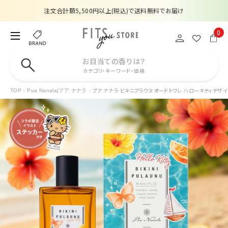
注文合計額5,500円以上(税込)で送料無料でお届け
夏季休業のお知らせ
0
販売価格改定のお知らせ
お目当ての香りは？
カテゴリ・キーワード・価格
【数量限定】購入金額6,000円(税込)以上で香水サンプルプレゼント
プア ナナラ ビキニプラウヌ オードトワレ ハローキティデザイン
TOP
Pua Nanala|プア ナナラ
注文合計額5,500円以上(税込)で送料無料でお届け