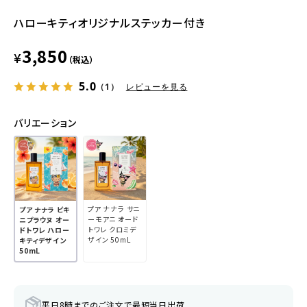
ハローキティオリジナルステッカー付き
3,850
¥
（税込）
5.0
（1）
レビューを見る
バリエーション
プア ナナラ サニ
プア ナナラ ビキ
ーモアニ オード
ニプラウヌ オー
トワレ クロミデ
ドトワレ ハロー
ザイン 50mL
キティデザイン
50mL
平日8時までのご注文で最短当日出荷