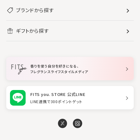
ぐっすり眠りたい
レディース香水
ブランドから探す
すべてのバス・ボディケア
ホームフレグランス
音楽と一緒に
メンズ香水
ボディ・ハンドクリーム
すべてのホームフレグランス
ヘアケア
リフレッシュしたい
ギフトから探す
ボディミスト・スプレー
入浴剤
ルームフレグランス
すべてのヘアケア
メイク・スキンケア
作業に集中したい
ファブリックスプレー
シャンプー
メイク・スキンケア
業務用
柔軟剤
トリートメント
空間用ディフューザー
香りを使う自分を好きになる、
スタイリング
フレグランスライフスタイルメディア
FITS you. STORE 公式LINE
LINE連携で300ポイントゲット