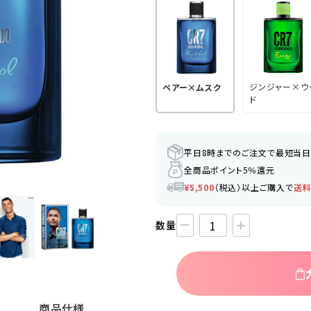
ジンジャー×ウ
ペアー×ムスク
ド
平日8時までのご注文で最短当
全商品ポイント5％還元
¥5,500
（税込）以上ご購入で
送
数量
商品仕様