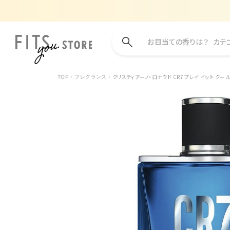
お目当ての香りは？
カテ
クリスティアーノ・ロナウド CR7 プレイ イット クール
TOP
フレグランス