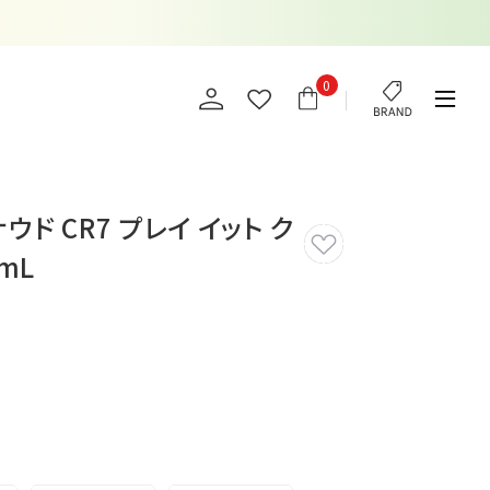
0
ド CR7 プレイ イット ク
mL