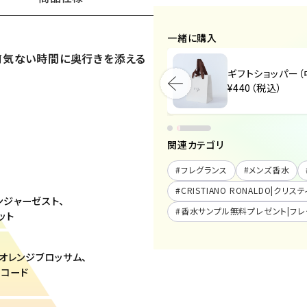
一緒に購入
何気ない時間に奥行きを添える
ギフトショッパー（大）
ギフトショッパー（
¥440（税込）
¥440（税込）
関連カテゴリ
#
フレグランス
#
メンズ香水
#
CRISTIANO RONALDO|クリ
ンジャーゼスト、
#
香水サンプル無料プレゼント|フレ
ット
ム、オレンジブロッサム、
アコード