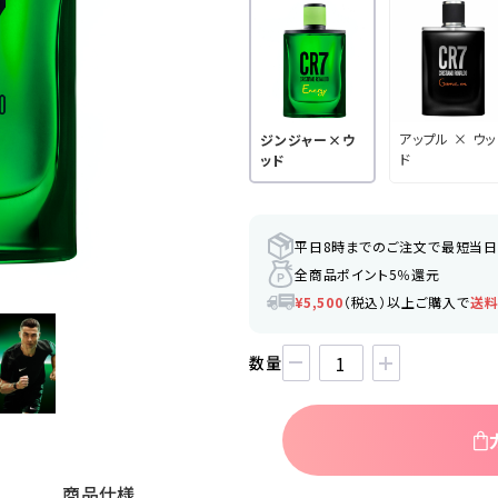
アップル × ウッ
ジンジャー×ウ
ド
ッド
平日8時までのご注文で最短当
全商品ポイント5％還元
¥5,500
（税込）以上ご購入で
送
数量
商品仕様