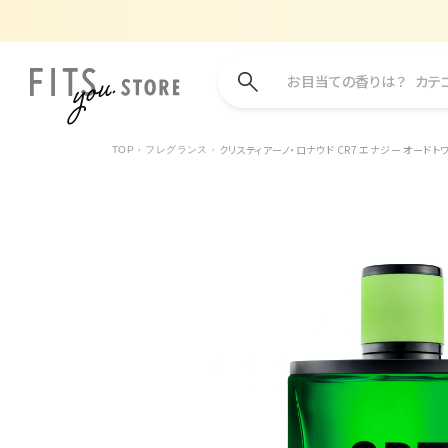
お目当ての香りは？
カテ
クリスティアーノ・ロナウド CR7 エナジー オードトワ
TOP
フレグランス